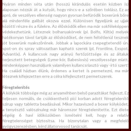
Nyáron minden séta után (hosszú kirándulás esetén közben is)
alaposan nézzük át a kutyát, hogy nincs-e a szőrében toklász. Ez az
apró, de veszélyes ellenség nagyon gyorsan befúródik boxerünk bőre
alá mindenféle galibát okozva ezzel. Különösen figyeljünk az ujjak
közötti részre és a fülekre. Az élősködők ellen ma már sokféleképpen
védekezhetünk. Léteznek bolhanyakörvek (pl. Bolfo, Kiltix) melyek
hatékonyan távol tartják az élősködőket, de nem feltétlenül tesznek
jót boxerünk nyakszőrének. Jobbak a lapockára csepegtetendő ún.
spot-on és spray változatban kapható szerek (pl. Frontline, Exspot,
Advantix). A kullancsok nagy arányú fertőzöttsége és az általuk
terjesztett betegségek (Lyme-kór, Babesiosis) veszélyessége miatt,
mindenképpen használjunk valamilyen kullancsriasztó vagy -írtó szert!
Ha családi házban élünk, érdemes a kertet is permetezni, ma már
léteznek kifejezetten erre a célra kifejlesztett permetszerek.
Féregtelenítés
A kölykök többsége még az anyaméhben belső parazitákat fejleszt. Ez
teljesen normális, de csökkenthető pici korban adott féregtelenítő
szirup vagy tabletta beadásával. Mikor hazaviszed a boxer kölyködet,
a tenyésztő valószínuleg már háromszor féregtelenítette. Ezt élete
végéig 6 havi időközökben ismételni kell, hogy a relatív
féregtelenséget biztosítsa. Ha bizonytalan vagy a megfelelő
gyógyszerezésben, kérd állatorvosod tanácsát.