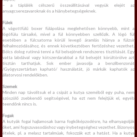
– a táplálék célszerű összeállításával vegyük elejét az
anyagcserezavaroknak és a hiánybetegségeknek.
Fülek
A vágottfülű boxer fülápolása meglehetősen könnyebb, mint a
lógófülu társaiké, mivel a fül könnyebben szellőzik. A lógó fül
esetében a fülcsatorna körüli levegő áramlás hiánya a fülzsír
felhalmozódásához, és ennek következtében fertőzéshez vezethet.
Bölcs dolog rutinná tenni a fül belsejének rendszeres tisztítását. Egy
vatta labdával vagy kötszerdarabbal a fül belsejét körültörölve azt
tisztán tarthatjuk. Sok ember javasolja a benzilbenzonát
/Gyógyszertárban kapható/ használatát, jó márkák kaphatók az
állatorvosi rendelőkben.
Szemek
Minden nap távolítsuk el a csipát a kutya szeméből egy puha, nem
szöszölő zsebkendő segítségével, ha ezt nem felejtjük el, egyéb
teendőnk nincs is.
Fogak
A kutyák fogai hajlamosak barna fogkőképzodésre, ha elhanyagolják
őket, ami fogszuvasodáshoz vagy ínybetegséghez vezethet. Bizonyos
ételek, pl. a melasz tartalmúak, fokozzák ezt a hatást. Ha a kutya