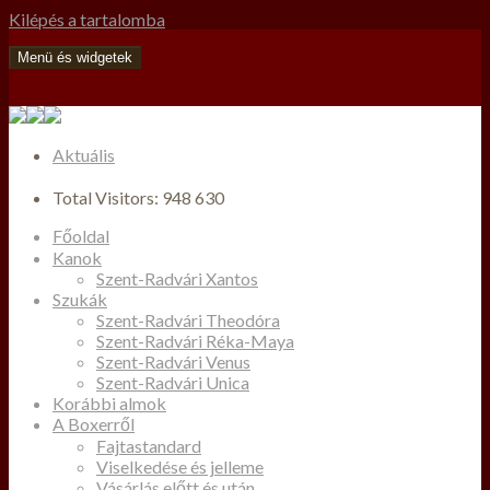
Kilépés a tartalomba
Menü és widgetek
Aktuális
Total Visitors:
948 630
Főoldal
Kanok
Szent-Radvári Xantos
Szukák
Szent-Radvári Theodóra
Szent-Radvári Réka-Maya
Szent-Radvári Venus
Szent-Radvári Unica
Korábbi almok
A Boxerről
Fajtastandard
Viselkedése és jelleme
Vásárlás előtt és után