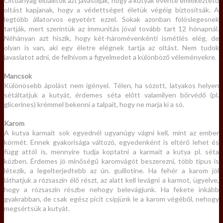
Oltóanyag előállítók azt javasolják, hogy a kutyák évente emlékeztető
oltást kapjanak, hogy a védettséget életük végéig biztosítsák. A
legtöbb állatorvos egyetért ezzel. Sokak azonban fölöslegesnek
tartják, mert szerintük az immunitás jóval tovább tart 12 hónapnál.
Néhányan azt hiszik, hogy két-háromévenkénti ismétlés elég, de
olyan is van, aki egy életre elégnek tartja az oltást. Nem tudok
javaslatot adni, de felhívom a figyelmedet a különböző véleményekre.
Mancsok
Különösebb ápolást nem igényel. Télen, ha sózott, latyakos helyen
sétáltatjuk a kutyát, érdemes séta előtt valamilyen bőrvédő (pl.
glicerines) krémmel bekenni a talpait, hogy ne marja ki a só.
Karom
A kutya karmait sok egyednél ugyanúgy vágni kell, mint az ember
körmét. Ennek gyakorisága változó, egyedenként is eltérő lehet és
függ attól is, mennyire tudja koptatni a karmait a kutya pl. séta
közben. Érdemes jó minőségű karomvágót beszerezni, több típus is
létezik, a legelterjedtebb az ún. guillotine. Ha fehér a karom jól
láthatjuk a rózsaszín élő részt, az alatt kell levágni a karmot, ügyelve,
hogy a rózsaszín részbe nehogy belevágjunk. Ha fekete inkább
gyakrabban, de csak egész picit csípjünk le a karom végéből, nehogy
megsértsük a kutyát.