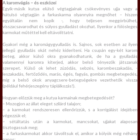
A karomvágás – és eszközei
Egyik-másik kutya elülső végtagjainak csökevényes ujja vagy a
hátulsó végtagján a farkaskarma olyannyira megnőhet – hiszen
egyáltalán nem kopik -, hogy teljesen meggörbülhet,
visszacsavarodhat és súlyos gyulladást okozhat. Ilyenkor a fölösleges
karmokat műtéttel kell eltávolíttatni.
Gyakori még a karomágygyulladás is. Sajnos, sok esetben az ilyen
jellegű gyulladás okát nehéz kideríteni. Ha csupán egy-két karom
beteg, akkor külső okra gyanakodhatunk, de ha a gyulladás
valamennyi karomra kiterjed, akkor belső tényezők játszanak
szerepet. Külső ok lehet zúzódás, sebzés, karombeszakadás, -
leszakadás, fertőződés, marás, égés, fagyás, gombás megbetegedés,
míg a belső okok anyagcsere-betegségekre vezethetők vissza
(például fehérjeszegény táplálkozás!).
Hogyan előzzük meg a kutya karmainak megbetegedését?
– Mozogjon az állat eleget szilárd talajon;
– a karmokat rendszeresen ellenőrizzük, s a korrigálást idejében
végezzük el;
– sétáltatás után a karmokat, mancsokat, ujjakat alaposan
tisztogassuk meg;
– a farkaskarmokat akkor távolítsuk el, amikor a kölyök még néhány
napos;