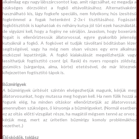
alkalmilag egy nagy lábszárcsontot kap, amit rágcsálhat, ez megadja a
szükséges dörzsölést a fogkő eltávolításához. Alternatívaként
használható kis, lágy fogkefe speciális, nem folyékony, hús ízesítésű
fogkrémmel a fogak hetenként 2-3x-i tisztításához. Fogászati
fogkőtisztítók is kaphatóak és néhány kutya jól tűri ezek használatát,
de vigyázni kell, hogy a fogíny ne sérüljön. Javaslom, hogy boxerünk
fogait is ellenőriztessük állatorvossal, egyre gyakoribb jelenség
kutyáknál a fogkő. A fogkövet el tudják távolítani bódításban lézer
segítségével, vagy ha még nem olyan vészes egy erre alkalmas
eszközzel lepattintják. A fogkő kialakulását megelőzhetjük vagy
lassíthatjuk fogtisztító csont (pl. Rask) és nyers ropogós zöldség,
gyümölcs (sárgarépa, alma, körte) etetésével, de már léteznek
kifejezetten fogtisztító tápok is.
Bűzmirigyek
A bűzmirigyek ürítését szintén elvégezhetjük magunk, kérjük meg
állatorvosunkat, hogy mutassa meg hogyan kell. Ha nem fűlik hozzá a
fogunk elég, ha minden oltáskor ellenőriztetjük az állatorvossal,
amennyiben szükséges, ő kinyomja a bűzmirigyeket. (Normál esetben
ez az oltás előtti vizsgálat része, ha magától mégsem tenné az orvos ,
kérjük meg, mert az ürítetlen bűzmirigy komoly problémákhoz
vezethet..)
Élősködők, toklász