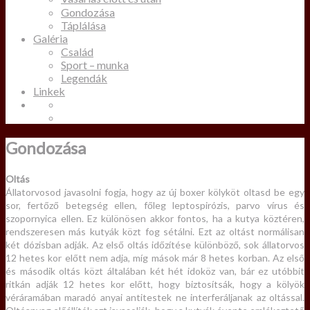
Gondozása
Táplálása
Galéria
Család
Sport – munka
Legendák
Linkek
Gondozása
Oltás
Állatorvosod javasolni fogja, hogy az új boxer kölyköt oltasd be egy
sor, fertőző betegség ellen, főleg leptospirózis, parvo vírus és
szopornyica ellen. Ez különösen akkor fontos, ha a kutya köztéren,
rendszeresen más kutyák közt fog sétálni. Ezt az oltást normálisan
két dózisban adják. Az első oltás időzítése különböző, sok állatorvos
12 hetes kor előtt nem adja, míg mások már 8 hetes korban. Az első
és második oltás közt általában két hét idoköz van, bár ez utóbbit
ritkán adják 12 hetes kor előtt, hogy biztosítsák, hogy a kölyök
véráramában maradó anyai antitestek ne interferáljanak az oltással.