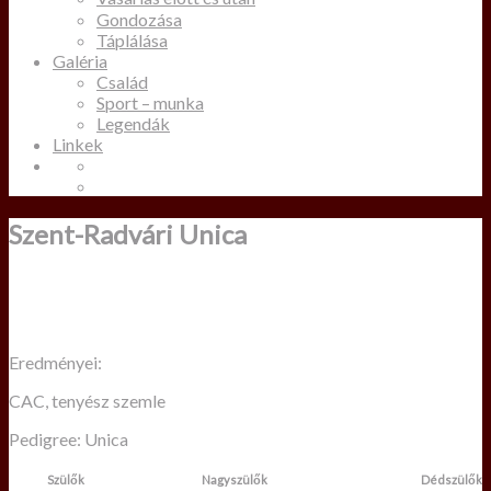
Gondozása
Táplálása
Galéria
Család
Sport – munka
Legendák
Linkek
Szent-Radvári Unica
Eredményei:
CAC, tenyész szemle
Pedigree: Unica
Szülők
Nagyszülők
Dédszülők