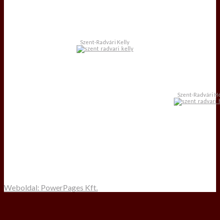
Szent-Radvári Kelly
Szent-Radvári H
Weboldal: PowerPages Kft.