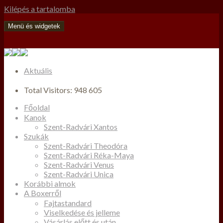
Kilépés a tartalomba
Menü és widgetek
Aktuális
Total Visitors:
948 605
Főoldal
Kanok
Szent-Radvári Xantos
Szukák
Szent-Radvári Theodóra
Szent-Radvári Réka-Maya
Szent-Radvári Venus
Szent-Radvári Unica
Korábbi almok
A Boxerről
Fajtastandard
Viselkedése és jelleme
Vásárlás előtt és után