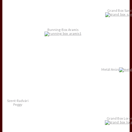
Grand Box Samt
Running-Box Aramis
Metál Anizs
Szent-Radvári
Peggy
Grand Box Lore