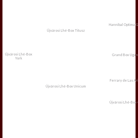
Hannibal Optima G
Újvárosi Lhé-Box Titusz
Újvárosi Lhé-Box
Grand Box Uga
York
Ferrary de Las Ari
Újvárosi Lhé-Box Unicum
Újvárosi Lhé-Box