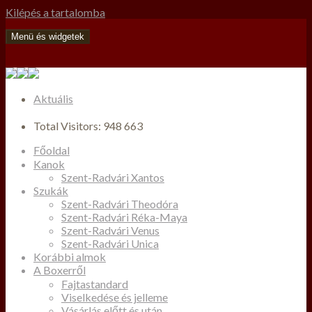
Kilépés a tartalomba
Menü és widgetek
Aktuális
Total Visitors:
948 663
Főoldal
Kanok
Szent-Radvári Xantos
Szukák
Szent-Radvári Theodóra
Szent-Radvári Réka-Maya
Szent-Radvári Venus
Szent-Radvári Unica
Korábbi almok
A Boxerről
Fajtastandard
Viselkedése és jelleme
Vásárlás előtt és után