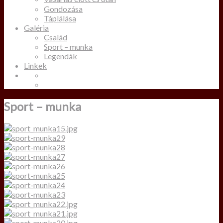
Gondozása
Táplálása
Galéria
Család
Sport – munka
Legendák
Linkek
Sport – munka