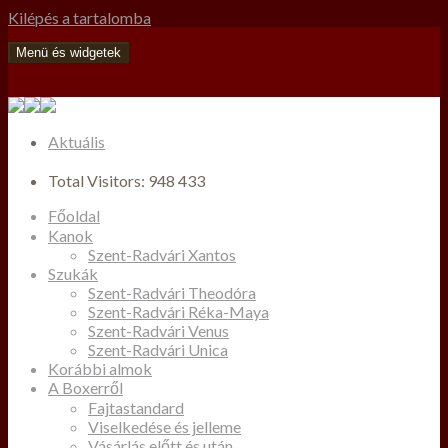
Kilépés a tartalomba
Menü és widgetek
Aktuális
Total Visitors:
948 433
Főoldal
Kanok
Szent-Radvári Xantos
Szukák
Szent-Radvári Theodóra
Szent-Radvári Réka-Maya
Szent-Radvári Venus
Szent-Radvári Unica
Korábbi almok
A Boxerről
Fajtastandard
Viselkedése és jelleme
Vásárlás előtt és után