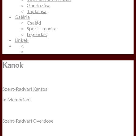
Gondozása
Táplálása
Galéria
Család
Sport – munka
Legendák
Linkek
Kanok
Szent-Radvári Xantos
In Memoriam
Szent-Radvári Overdose