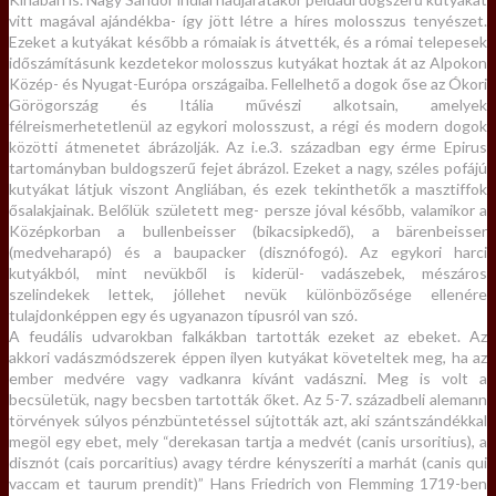
vitt magával ajándékba- így jött létre a híres molosszus tenyészet.
Ezeket a kutyákat később a rómaiak is átvették, és a római telepesek
időszámításunk kezdetekor molosszus kutyákat hoztak át az Alpokon
Közép- és Nyugat-Európa országaiba. Fellelhető a dogok őse az Ókori
Görögország és Itália művészi alkotsain, amelyek
félreismerhetetlenül az egykori molosszust, a régi és modern dogok
közötti átmenetet ábrázolják. Az i.e.3. században egy érme Epirus
tartományban buldogszerű fejet ábrázol. Ezeket a nagy, széles pofájú
kutyákat látjuk viszont Angliában, és ezek tekinthetők a masztiffok
ősalakjainak. Belőlük született meg- persze jóval később, valamikor a
Középkorban a bullenbeisser (bikacsipkedő), a bärenbeisser
(medveharapó) és a baupacker (disznófogó). Az egykori harci
kutyákból, mint nevükből is kiderül- vadászebek, mészáros
szelindekek lettek, jóllehet nevük különbözősége ellenére
tulajdonképpen egy és ugyanazon típusról van szó.
A feudális udvarokban falkákban tartották ezeket az ebeket. Az
akkori vadászmódszerek éppen ilyen kutyákat követeltek meg, ha az
ember medvére vagy vadkanra kívánt vadászni. Meg is volt a
becsületük, nagy becsben tartották őket. Az 5-7. századbeli alemann
törvények súlyos pénzbüntetéssel sújtották azt, aki szántszándékkal
megöl egy ebet, mely “derekasan tartja a medvét (canis ursoritius), a
disznót (cais porcaritius) avagy térdre kényszeríti a marhát (canis qui
vaccam et taurum prendit)” Hans Friedrich von Flemming 1719-ben