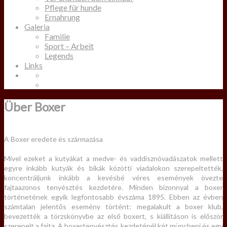
Pflege für hunde
Ernahrung
Galeria
Familie
Sport – Arbeit
Legends
Links
Über Boxer
A Boxer eredete és származása
Mivel ezeket a kutyákat a medve- és vaddisznóvadászatok mellett
egyre inkább kutyák és bikák közötti viadalokon szerepeltették,
koncentráljunk inkább a kevésbé véres események övezte
fajtaazonos tenyésztés kezdetére. Minden bizonnyal a boxer
történetének egyik legfontosabb évszáma 1895. Ebben az évben
számtalan jelentős esemény történt: megalakult a boxer klub,
bevezették a törzskönyvbe az első boxert, s kiállításon is először
szerepelt a fajta. A boxertenyésztés kezdeténél két müncheni és egy