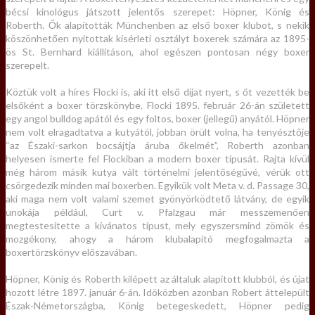
bécsi kinológus játszott jelentős szerepet: Höpner, König és
Roberth. Ők alapították Münchenben az első boxer klubot, s nekik
köszönhetően nyitottak kísérleti osztályt boxerek számára az 1895-
ös St. Bernhard kiállításon, ahol egészen pontosan négy boxer
szerepelt.
Köztük volt a híres Flocki is, aki itt első díjat nyert, s őt vezették be
elsőként a boxer törzskönybe. Flocki 1895. február 26-án született
egy angol bulldog apától és egy foltos, boxer (jellegű) anyától. Höpner
nem volt elragadtatva a kutyától, jobban örült volna, ha tenyésztője
“az Északi-sarkon bocsájtja áruba őkelmét”, Roberth azonban
helyesen ismerte fel Flockiban a modern boxer típusát. Rajta kívül
még három másik kutya vált történelmi jelentőségűvé, vérük ott
csörgedezik minden mai boxerben. Egyikük volt Meta v. d. Passage 30,
aki maga nem volt valami szemet gyönyörködtető látvány, de egyik
unokája például, Curt v. Pfalzgau már messzemenően
megtestesítette a kívánatos típust, mely egyszersmind zömök és
mozgékony, ahogy a három klubalapító megfogalmazta a
boxertörzskönyv előszavában.
Höpner, König és Roberth kilépett az általuk alapított klubból, és újat
hozott létre 1897. január 6-án. Idöközben azonban Robert áttelepült
Észak-Németországba, König betegeskedett, Höpner pedig