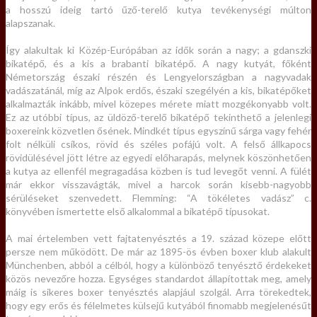
a hosszú ideig tartó űző-terelő kutya tevékenységi múlton
alapszanak.
Így alakultak ki Közép-Európában az idők során a nagy; a gdanszki
bikatépő, és a kis a brabanti bikatépő. A nagy kutyát, főként
Németország északi részén és Lengyelországban a nagyvadak
vadászatánál, míg az Alpok erdős, északi szegélyén a kis, bikatépőket
alkalmazták inkább, mivel közepes mérete miatt mozgékonyabb volt.
Ez az utóbbi típus, az üldöző-terelő bikatépő tekinthető a jelenlegi
boxereink közvetlen ősének. Mindkét típus egyszínű sárga vagy fehér
folt nélküli csíkos, rövid és széles pofájú volt. A felső állkapocs
rövidülésével jött létre az egyedi előharapás, melynek köszönhetően
a kutya az ellenfél megragadása közben is tud levegőt venni. A fülét
már ekkor visszavágták, mivel a harcok során kisebb-nagyobb
sérüléseket szenvedett. Flemming: “A tökéletes vadász” c.
könyvében ismertette első alkalommal a bikatépő típusokat.
A mai értelemben vett fajtatenyésztés a 19. század közepe előtt
persze nem működött. De már az 1895-ös évben boxer klub alakult
Münchenben, abból a célból, hogy a különböző tenyésztő érdekeket
közös nevezőre hozza. Egységes standardot állapítottak meg, amely
máig is sikeres boxer tenyésztés alapjául szolgál. Arra törekedtek,
hogy egy erős és félelmetes külsejű kutyából finomabb megjelenésűt