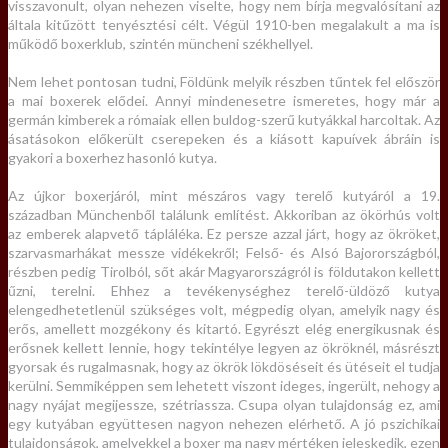
visszavonult, olyan nehezen viselte, hogy nem bírja megvalósítani az
általa kitűzött tenyésztési célt. Végül 1910-ben megalakult a ma is
működő boxerklub, szintén müncheni székhellyel.
Nem lehet pontosan tudni, Földünk melyik részben tűntek fel először
a mai boxerek elődei. Annyi mindenesetre ismeretes, hogy már a
germán kimberek a rómaiak ellen buldog-szerű kutyákkal harcoltak. Az
ásatásokon előkerült cserepeken és a kiásott kapuívek ábráin is
gyakori a boxerhez hasonló kutya.
Az újkor boxerjáról, mint mészáros vagy terelő kutyáról a 19.
században Münchenből találunk említést. Akkoriban az ökörhús volt
az emberek alapvető tápláléka. Ez persze azzal járt, hogy az ökröket,
szarvasmarhákat messze vidékekről; Felső- és Alsó Bajorországból,
részben pedig Tirolból, sőt akár Magyarországról is földutakon kellett
űzni, terelni. Ehhez a tevékenységhez terelő-üldöző kutya
elengedhetetlenül szükséges volt, mégpedig olyan, amelyik nagy és
erős, amellett mozgékony és kitartó. Egyrészt elég energikusnak és
erősnek kellett lennie, hogy tekintélye legyen az ökröknél, másrészt
gyorsak és rugalmasnak, hogy az ökrök lökdöséseit és ütéseit el tudja
kerülni. Semmiképpen sem lehetett viszont ideges, ingerült, nehogy a
nagy nyájat megijessze, szétriassza. Csupa olyan tulajdonság ez, ami
egy kutyában együttesen nagyon nehezen elérhető. A jó pszichikai
tulajdonságok, amelyekkel a boxer ma nagy mértéken jeleskedik, ezen