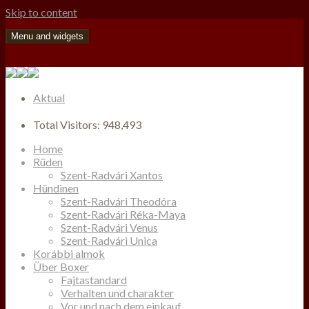
Skip to content
Menu and widgets
Aktual
Total Visitors:
948,493
Home
Rüden
Szent-Radvári Xantos
Hündinen
Szent-Radvári Theodóra
Szent-Radvári Réka-Maya
Szent-Radvári Venus
Szent-Radvári Unica
Korábbi almok
Über Boxer
Fajtastandard
Verhalten und charakter
Vor und nach dem einkauf