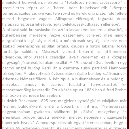
megjelent könyvében, melyben a “tökéletes német vadászebről” ír,
szemléletes képet ad a “bären- oder bolbeisser”-ről: “közepes
termetű, széles szügye van, feje rövid és kerek, orra pisze, füle felfelé
mered, hegyesre vágott. Állkapcsa előreugró, fogazata dupla
harapású, ez teszi lehetővé, hogy belekapaszkodhasson ellenébe”.
A bikával való kutyaviaskodás aztán lassanként kiment a divatból, a
bullenbeisser méretére nézve összemegy. Jóllehet még mindig
megtalálható a jószág mellett, a mészárosok segítője, de már nem
szabad beleharapnia az állat orrába, csupán a hátsó lábánál fogva
tarthatja sakkban. Másrészt viszont bekerül az otthonokba,
udvarokba, ahol gazdája családját, javait védelmezi ez a közepes
nagyságú, jókötésű, karakán eb állat. A 19. század 20-as éveiben egy
csomó angol buldog kerül át a csatorna túlsó partjáról Hannover
térségébe. A rákövetkező évtizedekben újabb bulldog szállítmányok
érkeznek Németalföldre. A két típus, a bullenbeisser és a buldog –
melyeket amúgy is azonos feladatra tenyésztettek ki-
messzemenőleg keveredik. Ezt a közös típust 1886-ban Alfred Brehm
már boxernek nevezi könyvében.
Ludwick Beckmann 1895-ben megjelent kynológiai munkájában már
“német buldog”-ként említi a boxert, s mint írja, “Németország
nagyvárosaiban gyakorta találkozni jó kiállású, mozgékony és
energikus buldog típusú ebekkel, melyek népiesen országszerte
boxernek hívnak”. A boxerspecialisták egyetértenek abban, hogy a
bölcső Münchenben ringott. Az Isar menti nagyváros az évtizedek