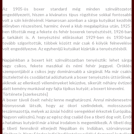
Az 1905-ös boxer standard még minden színváltozatot
engedélyezett, hiszen a kívánatos típus rögzítése sokkal fontosabb
volt a szín kérdésénél. Hamarosan azonban a sárga kutyákat kezdték
előnyben részesíteni, harminc évvel a klub megalapítása után, 1925-
ben tiltották meg a fekete és fehér boxerek tenyésztését, 1926-ban
a tarkákét is. A tenyésztési előírásokat 1929-ben és 1930-ban
tovább szigorították, többek között már csak 6 kölyök felnevelése
volt engedélyezve. Az egyheréjű kutyákat kizárták a tenyésztésből.
Napjainkban a boxert két színváltozatban tenyésztik: lehet sárga
vagy csíkos, fekete maszkkal és némi fehér jeggyel. Öröklés
szempontjából a csíkos jegy dominánsabb a sárgánál. Ma már csakis
tisztelettel és csodálattal adózhatunk a boxer tenyésztés úttörőinek,
akiknek az ellenkező véleményeket leküzdve, sikerült néhány évtized
alatt kemény munkával egy fajta tipikus kutyát; a boxert kinevelni.
Története [szerkesztés]
A boxer távoli őseit nehéz lenne meghatározni. Annyi mindenesetre
bizonyosnak látszik, hogy az ókori szelindekek, molosszusok
leszármazottja, melyek az ázsiai hódító seregekkel érkeztek Európába.
Nagyon valószínű, hogy az egész dog család őse a tibeti dog volt. Erről
a hatalmas kutyáról már a kínai irodalom is megemlékezik. A tibeti dog
a tibeti fennsíkról elterjedt Nepálban és Indiában, szórványosan
Kínában is. Nagy Sándor indiai hadjáratakor például dogszerű kutyákat