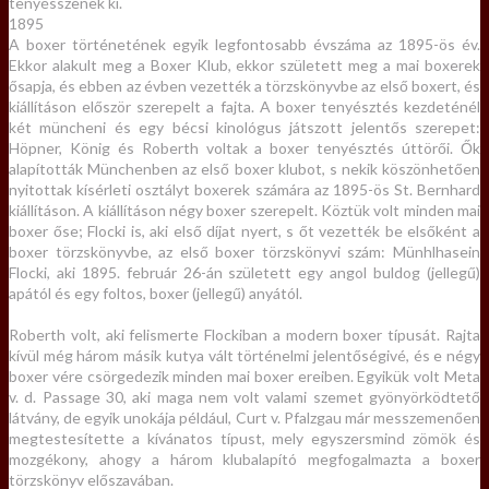
tenyésszenek ki.
1895
A boxer történetének egyik legfontosabb évszáma az 1895-ös év.
Ekkor alakult meg a Boxer Klub, ekkor született meg a mai boxerek
ősapja, és ebben az évben vezették a törzskönyvbe az első boxert, és
kiállításon először szerepelt a fajta. A boxer tenyésztés kezdeténél
két müncheni és egy bécsi kinológus játszott jelentős szerepet:
Höpner, König és Roberth voltak a boxer tenyésztés úttörői. Ők
alapították Münchenben az első boxer klubot, s nekik köszönhetően
nyitottak kísérleti osztályt boxerek számára az 1895-ös St. Bernhard
kiállításon. A kiállításon négy boxer szerepelt. Köztük volt minden mai
boxer őse; Flocki is, aki első díjat nyert, s őt vezették be elsőként a
boxer törzskönyvbe, az első boxer törzskönyvi szám: Münhlhasein
Flocki, aki 1895. február 26-án született egy angol buldog (jellegű)
apától és egy foltos, boxer (jellegű) anyától.
Roberth volt, aki felismerte Flockiban a modern boxer típusát. Rajta
kívül még három másik kutya vált történelmi jelentőségivé, és e négy
boxer vére csörgedezik minden mai boxer ereiben. Egyikük volt Meta
v. d. Passage 30, aki maga nem volt valami szemet gyönyörködtető
látvány, de egyik unokája például, Curt v. Pfalzgau már messzemenően
megtestesítette a kívánatos típust, mely egyszersmind zömök és
mozgékony, ahogy a három klubalapító megfogalmazta a boxer
törzskönyv előszavában.