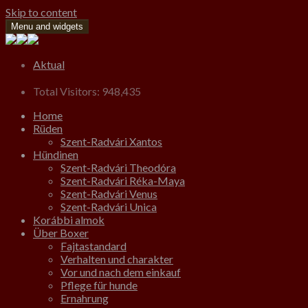
Skip to content
Menu and widgets
Aktual
Total Visitors:
948,435
Home
Rüden
Szent-Radvári Xantos
Hündinen
Szent-Radvári Theodóra
Szent-Radvári Réka-Maya
Szent-Radvári Venus
Szent-Radvári Unica
Korábbi almok
Über Boxer
Fajtastandard
Verhalten und charakter
Vor und nach dem einkauf
Pflege für hunde
Ernahrung