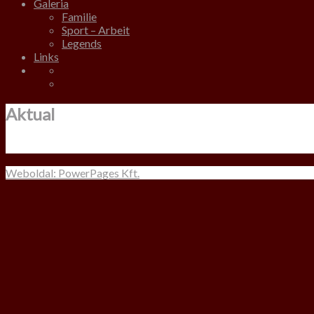
Galeria
Familie
Sport – Arbeit
Legends
Links
Aktual
Weboldal: PowerPages Kft.