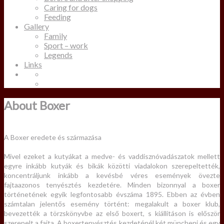
Caring for dogs
Feeding
Gallery
Family
Sport – work
Legends
Links
About Boxer
A Boxer eredete és származása
Mivel ezeket a kutyákat a medve- és vaddisznóvadászatok mellett
egyre inkább kutyák és bikák közötti viadalokon szerepeltették,
koncentráljunk inkább a kevésbé véres események övezte
fajtaazonos tenyésztés kezdetére. Minden bizonnyal a boxer
történetének egyik legfontosabb évszáma 1895. Ebben az évben
számtalan jelentős esemény történt: megalakult a boxer klub,
bevezették a törzskönyvbe az első boxert, s kiállításon is először
szerepelt a fajta. A boxertenyésztés kezdeténél két müncheni és egy