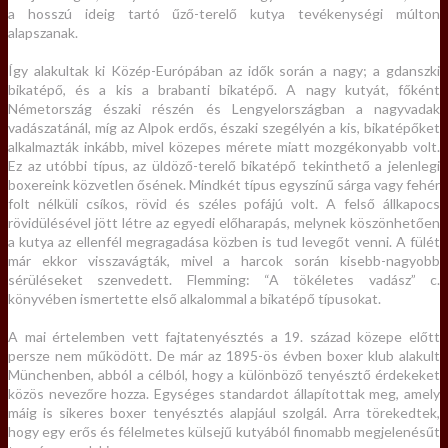
a hosszú ideig tartó űző-terelő kutya tevékenységi múlton
alapszanak.
Így alakultak ki Közép-Európában az idők során a nagy; a gdanszki
bikatépő, és a kis a brabanti bikatépő. A nagy kutyát, főként
Németország északi részén és Lengyelországban a nagyvadak
vadászatánál, míg az Alpok erdős, északi szegélyén a kis, bikatépőket
alkalmazták inkább, mivel közepes mérete miatt mozgékonyabb volt.
Ez az utóbbi típus, az üldöző-terelő bikatépő tekinthető a jelenlegi
boxereink közvetlen ősének. Mindkét típus egyszínű sárga vagy fehér
folt nélküli csíkos, rövid és széles pofájú volt. A felső állkapocs
rövidülésével jött létre az egyedi előharapás, melynek köszönhetően
a kutya az ellenfél megragadása közben is tud levegőt venni. A fülét
már ekkor visszavágták, mivel a harcok során kisebb-nagyobb
sérüléseket szenvedett. Flemming: “A tökéletes vadász” c.
könyvében ismertette első alkalommal a bikatépő típusokat.
A mai értelemben vett fajtatenyésztés a 19. század közepe előtt
persze nem működött. De már az 1895-ös évben boxer klub alakult
Münchenben, abból a célból, hogy a különböző tenyésztő érdekeket
közös nevezőre hozza. Egységes standardot állapítottak meg, amely
máig is sikeres boxer tenyésztés alapjául szolgál. Arra törekedtek,
hogy egy erős és félelmetes külsejű kutyából finomabb megjelenésűt