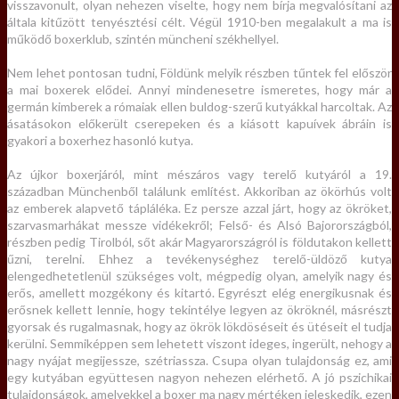
visszavonult, olyan nehezen viselte, hogy nem bírja megvalósítani az
általa kitűzött tenyésztési célt. Végül 1910-ben megalakult a ma is
működő boxerklub, szintén müncheni székhellyel.
Nem lehet pontosan tudni, Földünk melyik részben tűntek fel először
a mai boxerek elődei. Annyi mindenesetre ismeretes, hogy már a
germán kimberek a rómaiak ellen buldog-szerű kutyákkal harcoltak. Az
ásatásokon előkerült cserepeken és a kiásott kapuívek ábráin is
gyakori a boxerhez hasonló kutya.
Az újkor boxerjáról, mint mészáros vagy terelő kutyáról a 19.
században Münchenből találunk említést. Akkoriban az ökörhús volt
az emberek alapvető tápláléka. Ez persze azzal járt, hogy az ökröket,
szarvasmarhákat messze vidékekről; Felső- és Alsó Bajorországból,
részben pedig Tirolból, sőt akár Magyarországról is földutakon kellett
űzni, terelni. Ehhez a tevékenységhez terelő-üldöző kutya
elengedhetetlenül szükséges volt, mégpedig olyan, amelyik nagy és
erős, amellett mozgékony és kitartó. Egyrészt elég energikusnak és
erősnek kellett lennie, hogy tekintélye legyen az ökröknél, másrészt
gyorsak és rugalmasnak, hogy az ökrök lökdöséseit és ütéseit el tudja
kerülni. Semmiképpen sem lehetett viszont ideges, ingerült, nehogy a
nagy nyájat megijessze, szétriassza. Csupa olyan tulajdonság ez, ami
egy kutyában együttesen nagyon nehezen elérhető. A jó pszichikai
tulajdonságok, amelyekkel a boxer ma nagy mértéken jeleskedik, ezen