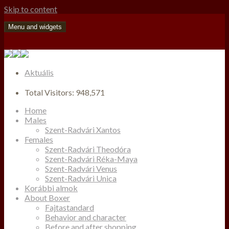
Skip to content
Menu and widgets
Aktuális
Total Visitors:
948,571
Home
Males
Szent-Radvári Xantos
Females
Szent-Radvári Theodóra
Szent-Radvári Réka-Maya
Szent-Radvári Venus
Szent-Radvári Unica
Korábbi almok
About Boxer
Fajtastandard
Behavior and character
Before and after shopping