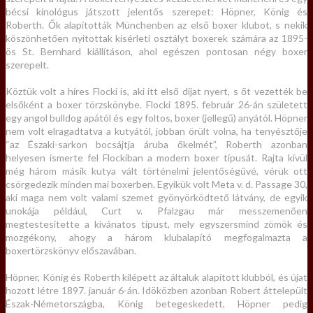
bécsi kinológus játszott jelentős szerepet: Höpner, König és
Roberth. Ők alapították Münchenben az első boxer klubot, s nekik
köszönhetően nyitottak kísérleti osztályt boxerek számára az 1895-
ös St. Bernhard kiállításon, ahol egészen pontosan négy boxer
szerepelt.
Köztük volt a híres Flocki is, aki itt első díjat nyert, s őt vezették be
elsőként a boxer törzskönybe. Flocki 1895. február 26-án született
egy angol bulldog apától és egy foltos, boxer (jellegű) anyától. Höpner
nem volt elragadtatva a kutyától, jobban örült volna, ha tenyésztője
“az Északi-sarkon bocsájtja áruba őkelmét”, Roberth azonban
helyesen ismerte fel Flockiban a modern boxer típusát. Rajta kívül
még három másik kutya vált történelmi jelentőségűvé, vérük ott
csörgedezik minden mai boxerben. Egyikük volt Meta v. d. Passage 30,
aki maga nem volt valami szemet gyönyörködtető látvány, de egyik
unokája például, Curt v. Pfalzgau már messzemenően
megtestesítette a kívánatos típust, mely egyszersmind zömök és
mozgékony, ahogy a három klubalapító megfogalmazta a
boxertörzskönyv előszavában.
Höpner, König és Roberth kilépett az általuk alapított klubból, és újat
hozott létre 1897. január 6-án. Idöközben azonban Robert áttelepült
Észak-Németországba, König betegeskedett, Höpner pedig