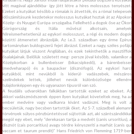
vitt magával ajándékba- így jött létre a híres molosszus tenyészet.
Ezeket a kutyákat később a rómaiak is átvették, és a római telepesek
időszámításunk kezdetekor molosszus kutyákat hoztak át az Alpokon
Közép- és Nyugat-Európa országaiba. Fellelhető a dogok őse az Ókori
Görögország és Itália művészi alkotsain, amelyek
félreismerhetetlenül az egykori molosszust, a régi és modern dogok
közötti átmenetet ábrázolják. Az i.e.3. században egy érme Epirus
tartományban buldogszerű fejet ábrázol. Ezeket a nagy, széles pofájú
kutyákat látjuk viszont Angliában, és ezek tekinthetők a masztiffok
ősalakjainak. Belőlük született meg- persze jóval később, valamikor a
Középkorban a bullenbeisser (bikacsipkedő), a bärenbeisser
(medveharapó) és a baupacker (disznófogó). Az egykori harci
kutyákból, mint nevükből is kiderül- vadászebek, mészáros
szelindekek lettek, jóllehet nevük különbözősége ellenére
tulajdonképpen egy és ugyanazon típusról van szó.
A feudális udvarokban falkákban tartották ezeket az ebeket. Az
akkori vadászmódszerek éppen ilyen kutyákat követeltek meg, ha az
ember medvére vagy vadkanra kívánt vadászni. Meg is volt a
becsületük, nagy becsben tartották őket. Az 5-7. századbeli alemann
törvények súlyos pénzbüntetéssel sújtották azt, aki szántszándékkal
megöl egy ebet, mely “derekasan tartja a medvét (canis ursoritius), a
disznót (cais porcaritius) avagy térdre kényszeríti a marhát (canis qui
vaccam et taurum prendit)” Hans Friedrich von Flemming 1719-ben