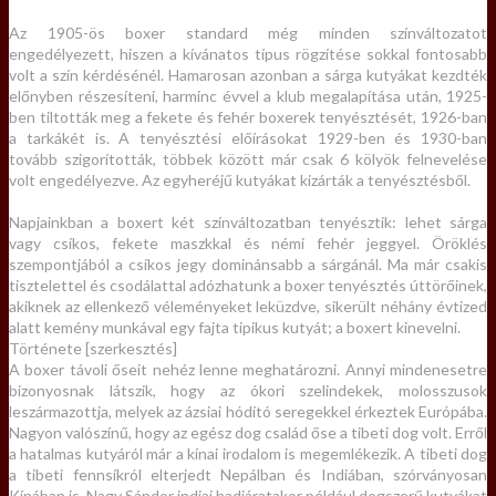
Az 1905-ös boxer standard még minden színváltozatot
engedélyezett, hiszen a kívánatos típus rögzítése sokkal fontosabb
volt a szín kérdésénél. Hamarosan azonban a sárga kutyákat kezdték
előnyben részesíteni, harminc évvel a klub megalapítása után, 1925-
ben tiltották meg a fekete és fehér boxerek tenyésztését, 1926-ban
a tarkákét is. A tenyésztési előírásokat 1929-ben és 1930-ban
tovább szigorították, többek között már csak 6 kölyök felnevelése
volt engedélyezve. Az egyheréjű kutyákat kizárták a tenyésztésből.
Napjainkban a boxert két színváltozatban tenyésztik: lehet sárga
vagy csíkos, fekete maszkkal és némi fehér jeggyel. Öröklés
szempontjából a csíkos jegy dominánsabb a sárgánál. Ma már csakis
tisztelettel és csodálattal adózhatunk a boxer tenyésztés úttörőinek,
akiknek az ellenkező véleményeket leküzdve, sikerült néhány évtized
alatt kemény munkával egy fajta tipikus kutyát; a boxert kinevelni.
Története [szerkesztés]
A boxer távoli őseit nehéz lenne meghatározni. Annyi mindenesetre
bizonyosnak látszik, hogy az ókori szelindekek, molosszusok
leszármazottja, melyek az ázsiai hódító seregekkel érkeztek Európába.
Nagyon valószínű, hogy az egész dog család őse a tibeti dog volt. Erről
a hatalmas kutyáról már a kínai irodalom is megemlékezik. A tibeti dog
a tibeti fennsíkról elterjedt Nepálban és Indiában, szórványosan
Kínában is. Nagy Sándor indiai hadjáratakor például dogszerű kutyákat