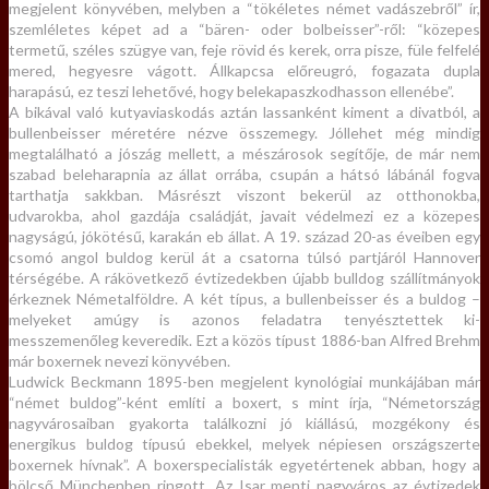
megjelent könyvében, melyben a “tökéletes német vadászebről” ír,
szemléletes képet ad a “bären- oder bolbeisser”-ről: “közepes
termetű, széles szügye van, feje rövid és kerek, orra pisze, füle felfelé
mered, hegyesre vágott. Állkapcsa előreugró, fogazata dupla
harapású, ez teszi lehetővé, hogy belekapaszkodhasson ellenébe”.
A bikával való kutyaviaskodás aztán lassanként kiment a divatból, a
bullenbeisser méretére nézve összemegy. Jóllehet még mindig
megtalálható a jószág mellett, a mészárosok segítője, de már nem
szabad beleharapnia az állat orrába, csupán a hátsó lábánál fogva
tarthatja sakkban. Másrészt viszont bekerül az otthonokba,
udvarokba, ahol gazdája családját, javait védelmezi ez a közepes
nagyságú, jókötésű, karakán eb állat. A 19. század 20-as éveiben egy
csomó angol buldog kerül át a csatorna túlsó partjáról Hannover
térségébe. A rákövetkező évtizedekben újabb bulldog szállítmányok
érkeznek Németalföldre. A két típus, a bullenbeisser és a buldog –
melyeket amúgy is azonos feladatra tenyésztettek ki-
messzemenőleg keveredik. Ezt a közös típust 1886-ban Alfred Brehm
már boxernek nevezi könyvében.
Ludwick Beckmann 1895-ben megjelent kynológiai munkájában már
“német buldog”-ként említi a boxert, s mint írja, “Németország
nagyvárosaiban gyakorta találkozni jó kiállású, mozgékony és
energikus buldog típusú ebekkel, melyek népiesen országszerte
boxernek hívnak”. A boxerspecialisták egyetértenek abban, hogy a
bölcső Münchenben ringott. Az Isar menti nagyváros az évtizedek