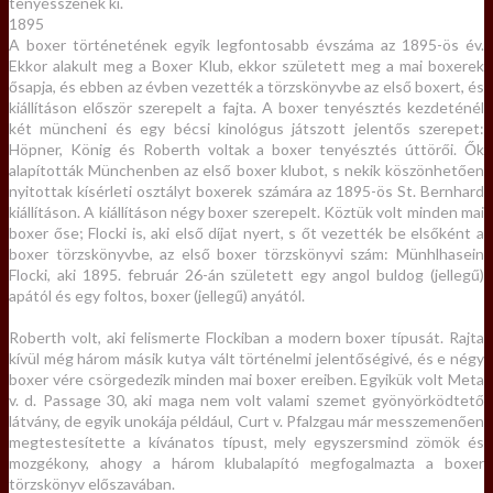
tenyésszenek ki.
1895
A boxer történetének egyik legfontosabb évszáma az 1895-ös év.
Ekkor alakult meg a Boxer Klub, ekkor született meg a mai boxerek
ősapja, és ebben az évben vezették a törzskönyvbe az első boxert, és
kiállításon először szerepelt a fajta. A boxer tenyésztés kezdeténél
két müncheni és egy bécsi kinológus játszott jelentős szerepet:
Höpner, König és Roberth voltak a boxer tenyésztés úttörői. Ők
alapították Münchenben az első boxer klubot, s nekik köszönhetően
nyitottak kísérleti osztályt boxerek számára az 1895-ös St. Bernhard
kiállításon. A kiállításon négy boxer szerepelt. Köztük volt minden mai
boxer őse; Flocki is, aki első díjat nyert, s őt vezették be elsőként a
boxer törzskönyvbe, az első boxer törzskönyvi szám: Münhlhasein
Flocki, aki 1895. február 26-án született egy angol buldog (jellegű)
apától és egy foltos, boxer (jellegű) anyától.
Roberth volt, aki felismerte Flockiban a modern boxer típusát. Rajta
kívül még három másik kutya vált történelmi jelentőségivé, és e négy
boxer vére csörgedezik minden mai boxer ereiben. Egyikük volt Meta
v. d. Passage 30, aki maga nem volt valami szemet gyönyörködtető
látvány, de egyik unokája például, Curt v. Pfalzgau már messzemenően
megtestesítette a kívánatos típust, mely egyszersmind zömök és
mozgékony, ahogy a három klubalapító megfogalmazta a boxer
törzskönyv előszavában.