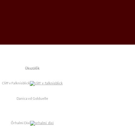
Ükszülők
Cliff v Falknisblick
Danica vd Golduelle
Őrhalmi Dixi