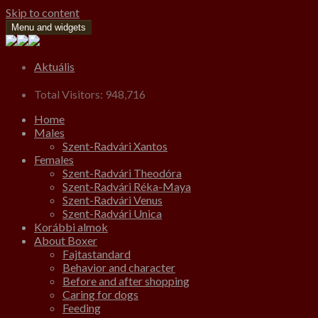
Skip to content
Menu and widgets
Aktuális
Total Visitors:
948,716
Home
Males
Szent-Radvári Xantos
Females
Szent-Radvári Theodóra
Szent-Radvári Réka-Maya
Szent-Radvári Venus
Szent-Radvári Unica
Korábbi almok
About Boxer
Fajtastandard
Behavior and character
Before and after shopping
Caring for dogs
Feeding