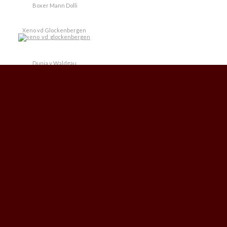
Boxer Mann Dolli
Xeno vd Glockenbergen
Dunja v Waldgau
Mentha Freddi
Satya Grácia Berry
Mezökövesdi Ramses
Mentha Diana
Orion v Pomlan
Rudasházi Fruzsina