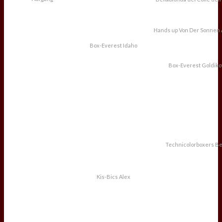
Hands up Von Der Sonnen
Box-Everest Idaho
Box-Everest Goldik
Technicolorboxers Be
Kis-Bics Alex