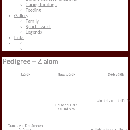
Caring for dogs
Feeding
Gallery
Family
Sport – work
Legends
Links
Pedigree – Z alom
Szülők
Nagyszülők
Dédszülők
Ulm del Colle dell’Infi
Gelso del Colle
dell’Infinito
Dumas Von Der Sonnen
Aufgang
Bellabionda del Colle dell’