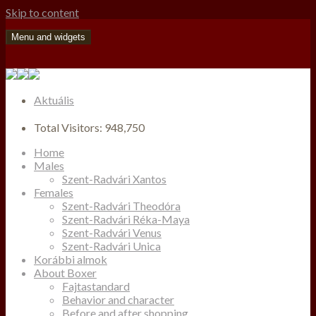
Skip to content
Menu and widgets
Aktuális
Total Visitors:
948,750
Home
Males
Szent-Radvári Xantos
Females
Szent-Radvári Theodóra
Szent-Radvári Réka-Maya
Szent-Radvári Venus
Szent-Radvári Unica
Korábbi almok
About Boxer
Fajtastandard
Behavior and character
Before and after shopping