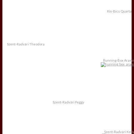
Kis-Bics Quarta
Szent-Radvári Theodora
Running-Box Arami
Szent-Radvári Peggy
Szent-Radvári Kell