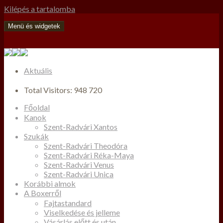
Kilépés a tartalomba
Menü és widgetek
Aktuális
Total Visitors:
948 720
Főoldal
Kanok
Szent-Radvári Xantos
Szukák
Szent-Radvári Theodóra
Szent-Radvári Réka-Maya
Szent-Radvári Venus
Szent-Radvári Unica
Korábbi almok
A Boxerről
Fajtastandard
Viselkedése és jelleme
Vásárlás előtt és után