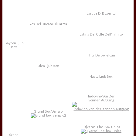
Jarabe Di Boxerita
Ycs Del Ducato Di Parma
Latina Del Colle Dell’Infinito
Bayron Ljub
Box
Thor De Borelcan
Ulea Ljub Box
Hayta Ljub Box
Indovino Von Der
Sonnen Aufgang
Grand Box Vengro
Újvárosi Lhé-Box Unica
Szent-