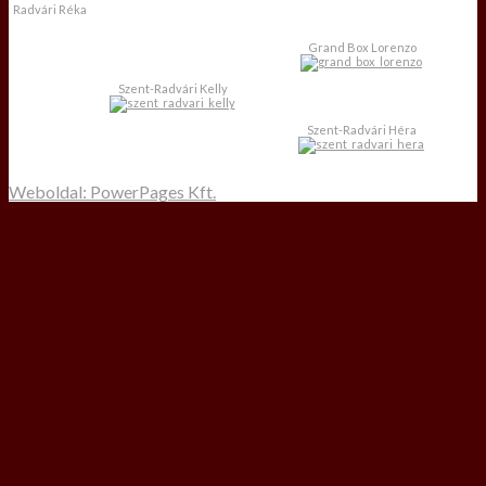
Radvári Réka
Grand Box Lorenzo
Szent-Radvári Kelly
Szent-Radvári Héra
Weboldal: PowerPages Kft.