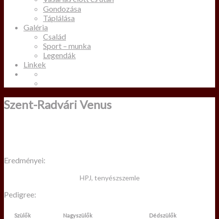
Gondozása
Táplálása
Galéria
Család
Sport – munka
Legendák
Linkek
Szent-Radvári Venus
Eredményei:
HPJ, tenyészszemle
Pedigree:
Szülők
Nagyszülők
Dédszülők