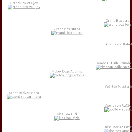
Grand Box Valujev
Grand Box Loren
Grand Box Nurca
Corina von Katin
Rimbeau Dalle Spinahe
Mobox Dogs Adonisz
Wé-Box Pacuha J
Szent-Radvári Héra
Apollo vom Rußba
Kiss-Box Gizi
Kiss-Box Anasztá