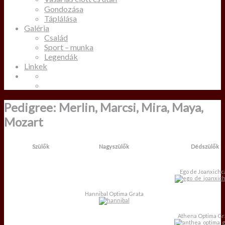
Gondozása
Táplálása
Galéria
Család
Sport – munka
Legendák
Linkek
Pedigree: Merlin, Marcsi, Mira, Maya,
Mozart
Szülők
Nagyszülők
Dédszülők
Ego de Joanxichc
Hannibal Optima Grata
Athena Optima Gr