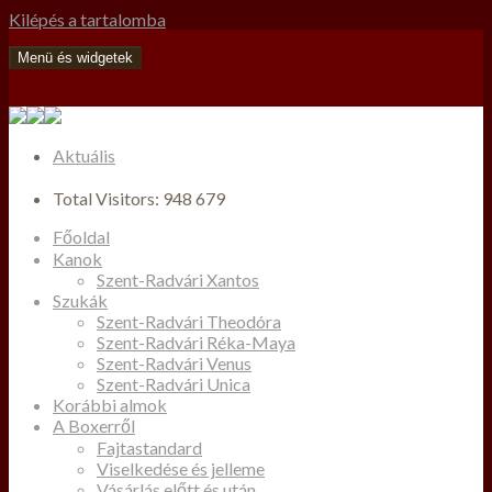
Kilépés a tartalomba
Menü és widgetek
Aktuális
Total Visitors:
948 679
Főoldal
Kanok
Szent-Radvári Xantos
Szukák
Szent-Radvári Theodóra
Szent-Radvári Réka-Maya
Szent-Radvári Venus
Szent-Radvári Unica
Korábbi almok
A Boxerről
Fajtastandard
Viselkedése és jelleme
Vásárlás előtt és után