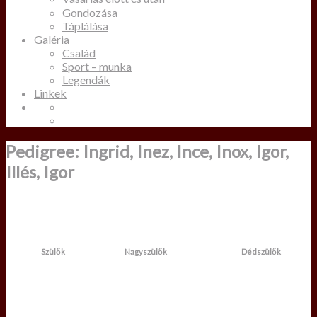
Gondozása
Táplálása
Galéria
Család
Sport – munka
Legendák
Linkek
Pedigree: Ingrid, Inez, Ince, Inox, Igor,
Illés, Igor
Szülők
Nagyszülők
Dédszülők