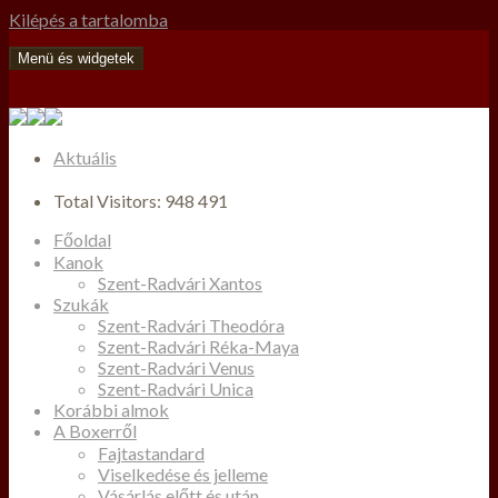
Kilépés a tartalomba
Menü és widgetek
Aktuális
Total Visitors:
948 491
Főoldal
Kanok
Szent-Radvári Xantos
Szukák
Szent-Radvári Theodóra
Szent-Radvári Réka-Maya
Szent-Radvári Venus
Szent-Radvári Unica
Korábbi almok
A Boxerről
Fajtastandard
Viselkedése és jelleme
Vásárlás előtt és után