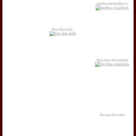
Apollo vom Rußbach
Kiss-Box Gizi
Kiss-Box Anasztázia
Xeraya Jaccomo