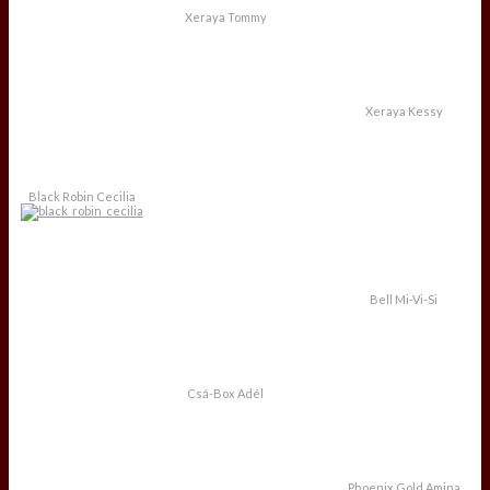
Xeraya Tommy
Xeraya Kessy
Black Robin Cecilia
Bell Mi-Vi-Si
Csá-Box Adél
Phoenix Gold Amina