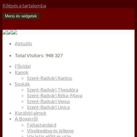
Kilépés a tartalomba
Menü és widgetek
Aktuális
Total Visitors:
948 327
Főoldal
Kanok
Szent-Radvári Xantos
Szukák
Szent-Radvári Theodóra
Szent-Radvári Réka-Maya
Szent-Radvári Venus
Szent-Radvári Unica
Korábbi almok
A Boxerről
Fajtastandard
Viselkedése és jelleme
Vásárlás előtt és után