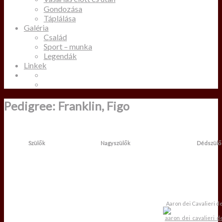
Gondozása
Táplálása
Galéria
Család
Sport – munka
Legendák
Linkek
Pedigree: Franklin, Figo
Szülők
Nagyszülők
Dédszülő
Aaron dei Cavalieri d