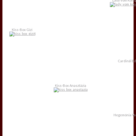
Lady vom Köni
Kiss-Box Gizi
Cardinál E
Kiss-Box Anasztázia
Hegemónia Va