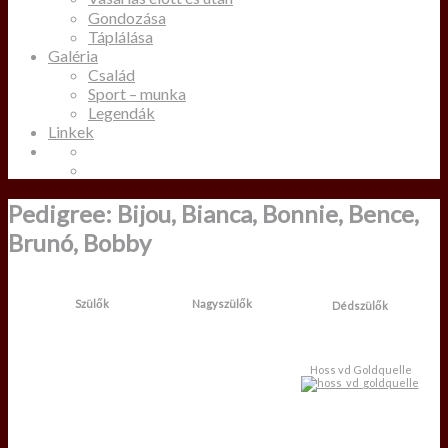
Gondozása
Táplálása
Galéria
Család
Sport – munka
Legendák
Linkek
Pedigree: Bijou, Bianca, Bonnie, Bence,
Brunó, Bobby
Szülők
Nagyszülők
Dédszülők
Hoss vd Goldquelle