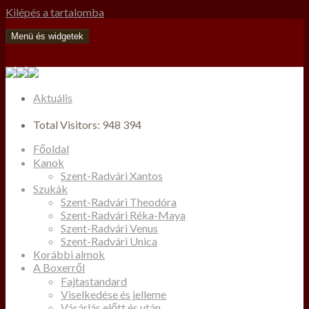
Kilépés a tartalomba
Menü és widgetek
Aktuális
Total Visitors:
948 394
Főoldal
Kanok
Szent-Radvári Xantos
Szukák
Szent-Radvári Theodóra
Szent-Radvári Réka-Maya
Szent-Radvári Venus
Szent-Radvári Unica
Korábbi almok
A Boxerről
Fajtastandard
Viselkedése és jelleme
Vásárlás előtt és után