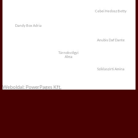
Cebei Hedosz Betty
Dandy Box Adria
Anubis Daf Dante
Tárnokvölgyi
Alma
Sziklaszirti Amina
Weboldal: PowerPages Kft.