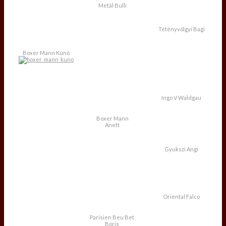
Metál Bulli
Tétényvölgyi Bagi
Boxer Mann Kúnó
Ingo V Waldgau
Boxer Mann
Anett
Gyukszi Angi
Oriental Falco
Parisien Beu Bet
Boris